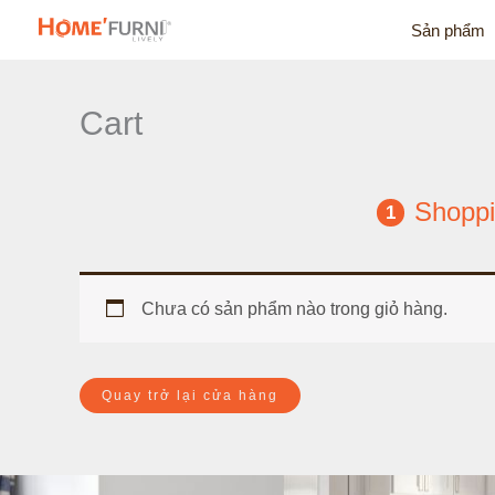
Nhảy
Sản phẩm
tới
nội
dung
Cart
Shoppi
1
Chưa có sản phẩm nào trong giỏ hàng.
Quay trở lại cửa hàng