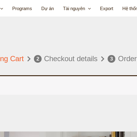
Programs
Dự án
Tài nguyên
Export
Hệ thố
ng Cart
Checkout details
Order
2
3