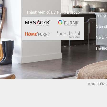
Thành viên của D'FURNI group
Trang
Sản p
Về D’
Hệ th
© 2026 CÔNG 