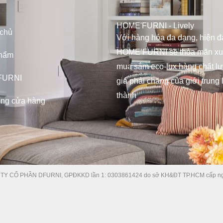
HOME'FURNI - Lively
 chủ
Với hàng hóa đa dạng, hiện đạ
HOME’FURNI sẽ thỏa mãn x
hẩm
mua sắm eco-lux hàng chất l
FURNI
giá phải chăng của giới trung 
thành
ống cửa hàng
TY CỔ PHẦN DFURNI, GPĐKKD lần 1: 0303861424 do sở KH&ĐT TP.HCM cấp ng