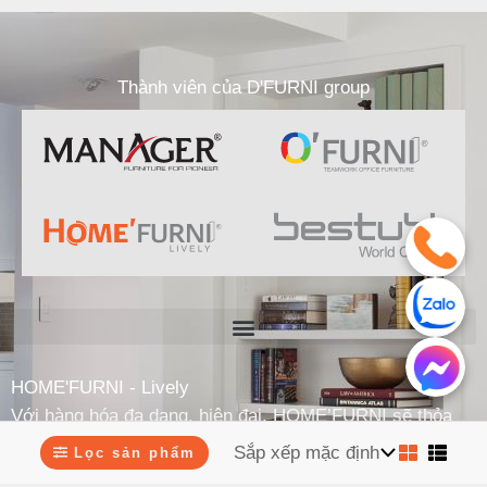
Thành viên của D'FURNI group
HOME'FURNI - Lively
Với hàng hóa đa dạng, hiện đại, HOME’FURNI sẽ thỏa
mãn xu hướng mua sắm eco-lux hàng chất lượng – giá
Lọc sản phẩm
phải chăng của giới trung lưu thị thành