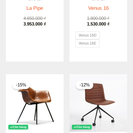
La Pipe
Venus 16
4.650.000
₫
1.800.000
₫
3.953.000
₫
1.530.000
₫
Venus 16D
Venus 16E
Giá
Giá
Khoảng
gốc
hiện
giá:
-15%
-12%
là:
tại
từ
2.190.000 ₫.
là:
2.358.000 ₫
1.862.000 ₫.
đến
3.476.000 ₫
Còn hàng
Còn hàng