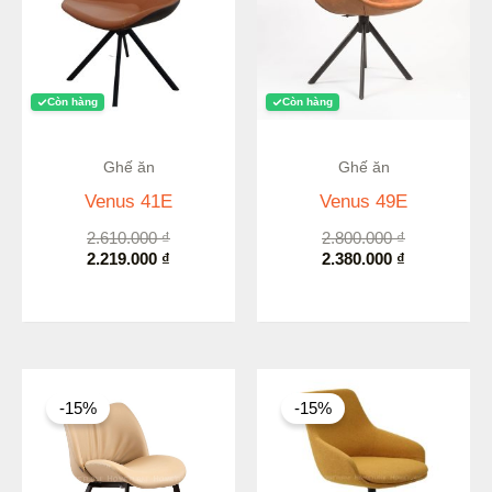
Còn hàng
Còn hàng
Ghế ăn
Ghế ăn
Venus 41E
Venus 49E
2.610.000
₫
2.800.000
₫
2.219.000
₫
2.380.000
₫
Giá
Giá
Khoảng
gốc
hiện
giá:
-15%
-15%
là:
tại
từ
2.930.000 ₫.
là:
5.083.000 ₫
2.491.000 ₫.
đến
5.491.000 ₫