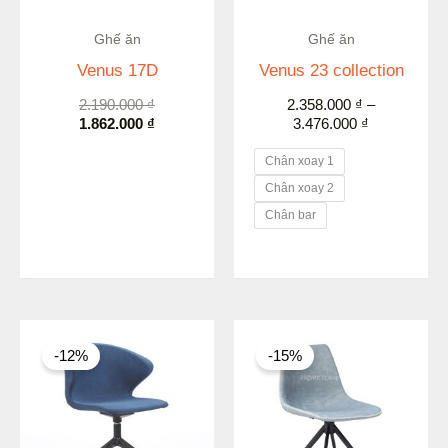
Ghế ăn
Ghế ăn
Venus 17D
Venus 23 collection
2.190.000
₫
2.358.000
₫
–
1.862.000
₫
3.476.000
₫
Chân xoay 1
Chân xoay 2
Chân bar
Giá
Giá
Khoảng
gốc
hiện
giá:
-12%
-15%
là:
tại
từ
4.830.000 ₫.
là:
2.032.000 ₫
4.250.000 ₫.
đến
2.210.000 ₫