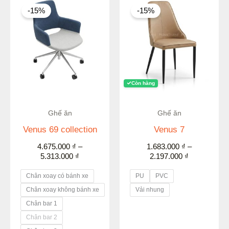
giá:
giá:
-15%
-15%
từ
từ
4.675.000 ₫
1.683.000 ₫
đến
đến
5.313.000 ₫
2.197.000 ₫
Còn hàng
Ghế ăn
Ghế ăn
Venus 69 collection
Venus 7
4.675.000
₫
–
1.683.000
₫
–
5.313.000
₫
2.197.000
₫
Chân xoay có bánh xe
PU
PVC
Chân xoay không bánh xe
Vải nhung
Chân bar 1
Chân bar 2