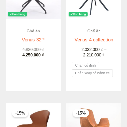
Còn hàng
Còn hàng
Ghế ăn
Ghế ăn
Venus 32P
Venus 4 collection
4.830.000
₫
2.032.000
₫
–
4.250.000
₫
2.210.000
₫
Chân cố định
Chân xoay có bánh xe
Giá
Giá
Giá
Giá
gốc
hiện
gốc
hiện
-15%
-15%
là:
tại
là:
tại
2.610.000 ₫.
là:
2.800.000 ₫.
là:
2.219.000 ₫.
2.380.000 ₫.