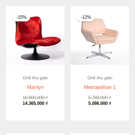
Giá
Giá
Giá
Giá
gốc
hiện
gốc
hiện
-15%
-12%
là:
tại
là:
tại
16.900.000 ₫.
là:
5.780.000 ₫.
là:
14.365.000 ₫.
5.086.000 ₫.
Ghế thư giãn
Ghế thư giãn
Marilyn
Metropolitan 1
16.900.000
₫
5.780.000
₫
14.365.000
₫
5.086.000
₫