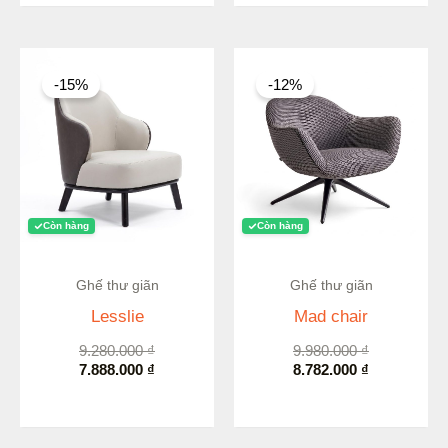
Giá
Giá
Giá
Giá
gốc
hiện
gốc
hiện
-15%
-12%
là:
tại
là:
tại
9.280.000 ₫.
là:
9.980.000 ₫.
là:
7.888.000 ₫.
8.782.000 ₫.
Còn hàng
Còn hàng
Ghế thư giãn
Ghế thư giãn
Lesslie
Mad chair
9.280.000
₫
9.980.000
₫
7.888.000
₫
8.782.000
₫