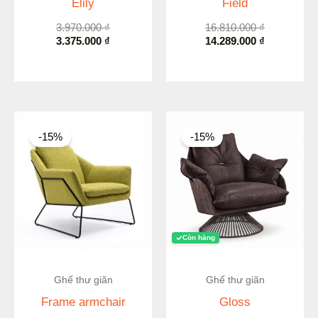
Elily
Field
3.970.000
₫
16.810.000
₫
3.375.000
₫
14.289.000
₫
Giá
Giá
Giá
Giá
gốc
hiện
gốc
hiện
-15%
-15%
là:
tại
là:
tại
7.390.000 ₫.
là:
13.500.000 
là:
6.282.000 ₫.
11.475.000 
Còn hàng
Ghế thư giãn
Ghế thư giãn
Frame armchair
Gloss