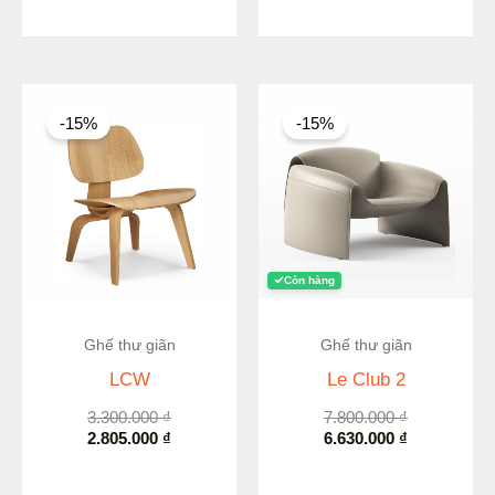
Giá
Giá
Giá
Giá
gốc
hiện
gốc
hiện
-15%
-15%
là:
tại
là:
tại
3.300.000 ₫.
là:
7.800.000 ₫.
là:
2.805.000 ₫.
6.630.000 ₫.
Còn hàng
Ghế thư giãn
Ghế thư giãn
LCW
Le Club 2
3.300.000
₫
7.800.000
₫
2.805.000
₫
6.630.000
₫