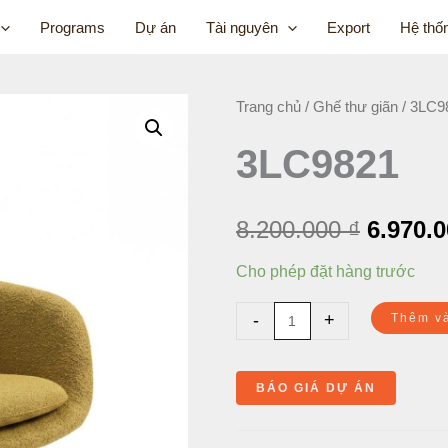
Programs
Dự án
Tài nguyên
Export
Hệ thố
3LC9821
Trang chủ
/
Ghế thư giãn
/ 3LC9
Giá
số
3LC9821
gốc
lượng
là:
8.200.000
₫
6.970.
8.200.0
Cho phép đặt hàng trước
-
+
Thêm v
BÁO GIÁ DỰ ÁN