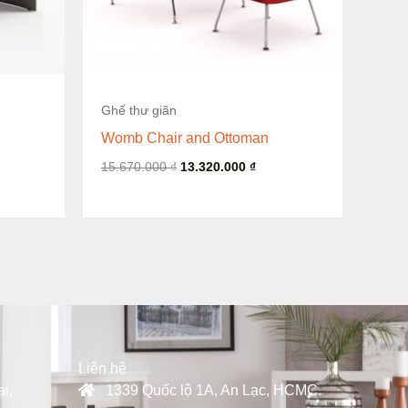
Ghế thư giãn
Womb Chair and Ottoman
15.670.000
₫
13.320.000
₫
Liên hệ
i,
1339 Quốc lộ 1A, An Lạc, HCMC.