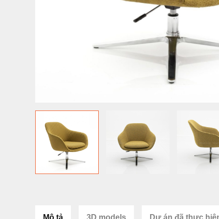
Mô tả
3D models
Dự án đã thực hiệ