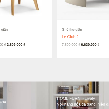
Còn hàng
 giãn
Ghế thư giãn
Le Club 2
000
₫
2.805.000
₫
7.800.000
₫
6.630.000
₫
HOME'FURNI - Lively
 chủ
Với hàng hóa đa dạng, hiện đạ