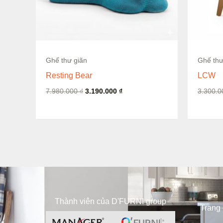
Còn hàng
Ghế thư giãn
Ghế thư
Resting Bear
LCW
7.980.000
₫
3.190.000
₫
3.300.
Thành viên của D'FURNI group
Trang