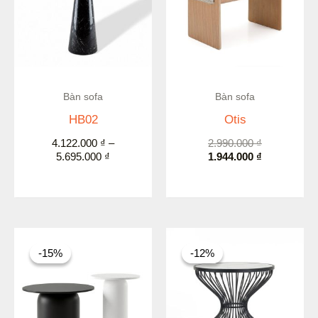
5.695.000 ₫
Còn hàng
Bàn sofa
Bàn sofa
HB02
Otis
4.122.000
₫
–
2.990.000
₫
5.695.000
₫
1.944.000
₫
Khoảng
Giá
Giá
giá:
gốc
hiện
-15%
-15%
-12%
-12%
từ
là:
tại
4.411.000 ₫
4.470.000 ₫.
là:
đến
3.934.000 ₫.
8.585.000 ₫