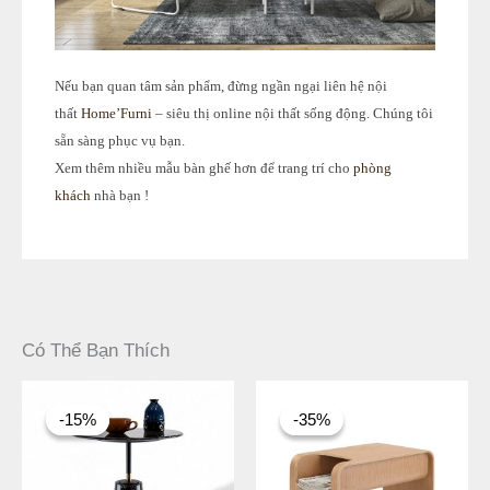
Nếu bạn quan tâm sản phẩm, đừng ngần ngại liên hệ nội
thất
Home’Furni
– siêu thị online nội thất sống động. Chúng tôi
sẵn sàng phục vụ bạn.
Xem thêm nhiều mẫu bàn ghế hơn để trang trí cho
phòng
khách
nhà bạn !
Có Thể Bạn Thích
Khoảng
Giá
Giá
giá:
gốc
hiện
-15%
-15%
-35%
-35%
từ
là:
tại
4.122.000 ₫
2.990.000 ₫.
là:
đến
1.944.000 ₫.