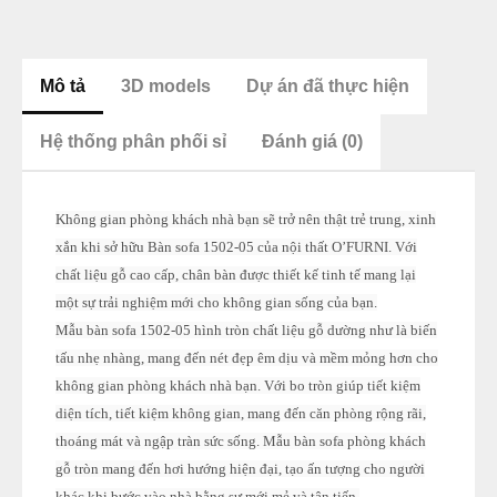
Mô tả
3D models
Dự án đã thực hiện
Hệ thống phân phối sỉ
Đánh giá (0)
Không gian phòng khách nhà bạn sẽ trở nên thật trẻ trung, xinh
xắn khi sở hữu Bàn sofa 1502-05 của nội thất O’FURNI. Với
chất liệu gỗ cao cấp, chân bàn được thiết kế tinh tế mang lại
một sự trải nghiệm mới cho không gian sống của bạn.
Mẫu bàn sofa 1502-05 hình tròn chất liệu gỗ dường như là biến
tấu nhẹ nhàng, mang đến nét đẹp êm dịu và mềm mỏng hơn cho
không gian phòng khách nhà bạn. Với bo tròn giúp tiết kiệm
diện tích, tiết kiệm không gian, mang đến căn phòng rộng rãi,
thoáng mát và ngập tràn sức sống. Mẫu bàn sofa phòng khách
gỗ tròn mang đến hơi hướng hiện đại, tạo ấn tượng cho người
khác khi bước vào nhà bằng sự mới mẻ và tân tiến.