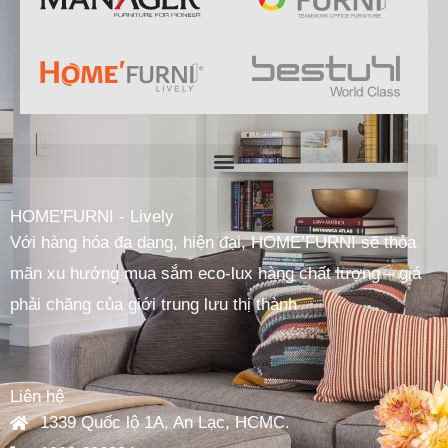
HOME'FURNI - Lively
Với hàng hóa đa dạng, hiện đại, HOME’FURNI sẽ thỏa
mãn xu hướng mua sắm eco-lux hàng chất lượng – giá
phải chăng của giới trung lưu thị thành
Liên hệ
1339 Quốc lộ 1A, An Lạc, HCMC.