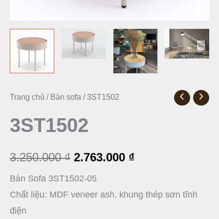
3ST1502
Trang chủ
/
Bàn sofa
/ 3ST1502
Giá
Giá
số
3ST1502
gốc
hiện
lượng
là:
tại
3.250.000
₫
2.763.000
₫
3.250.000 ₫.
là:
Bàn Sofa 3ST1502-05
2.763.000 ₫.
Chất liệu: MDF veneer ash, khung thép sơn tĩnh
điện