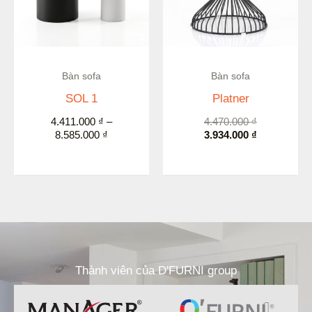
Còn hàng
Bàn sofa
Bàn sofa
SOL 1
Platner
4.411.000
₫
–
4.470.000
₫
8.585.000
₫
3.934.000
₫
Thành viên của D'FURNI group