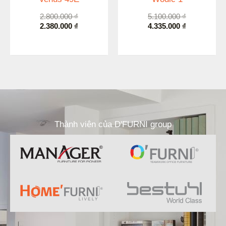
2.800.000
₫
5.100.000
₫
2.380.000
₫
4.335.000
₫
Thành viên của D'FURNI group