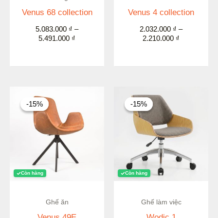
Venus 68 collection
Venus 4 collection
5.083.000
₫
–
2.032.000
₫
–
5.491.000
₫
2.210.000
₫
Giá
Giá
Giá
Giá
gốc
hiện
gốc
hiện
-15%
-15%
-15%
-15%
là:
tại
là:
tại
2.800.000 ₫.
là:
5.100.000 ₫.
là:
2.380.000 ₫.
4.335.000 ₫.
Còn hàng
Còn hàng
Ghế ăn
Ghế làm việc
Venus 49E
Wodic 1