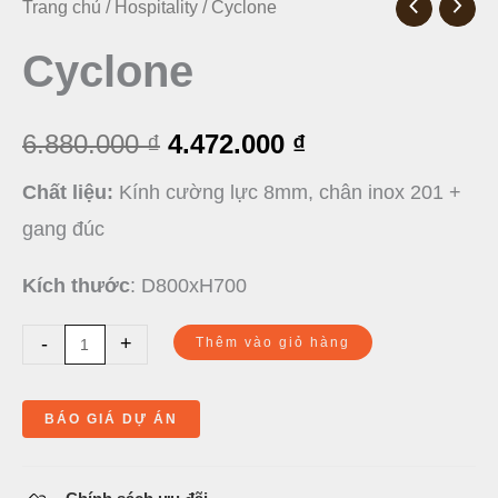
Cyclone
Trang chủ
/
Hospitality
/ Cyclone
Giá
Giá
số
Cyclone
gốc
hiện
lượng
là:
tại
6.880.000
₫
4.472.000
₫
6.880.000 ₫.
là:
Chất liệu:
Kính cường lực 8mm, chân inox 201 +
4.472.000 ₫.
gang đúc
Kích thước
: D800xH700
-
+
Thêm vào giỏ hàng
BÁO GIÁ DỰ ÁN