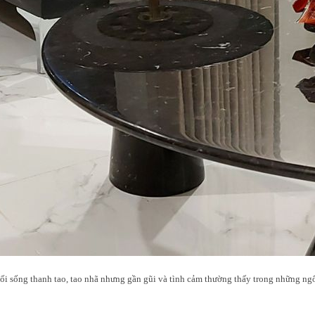
ối sống thanh tao, tao nhã nhưng gần gũi và tình cảm thường thấy trong những ngô