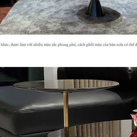
khác, được làm với nhiều màu sắc phong phú, cách phối màu của bàn sofa có thể đư