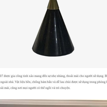
07 được gia công tinh xảo mang đến sự nhẹ nhàng, thoải mái cho người sử dụng. 
goài nhà. Vật liệu bền, chống bám bẩn và dễ lau chùi được sử dụng trong phòng k
ải mái, cũng nơi mọi người có thể ngồi và trò chuyện.