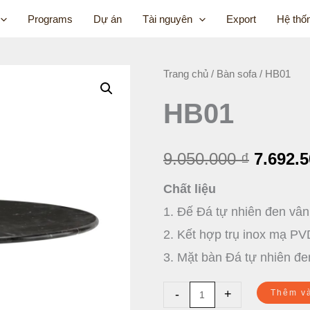
Programs
Dự án
Tài nguyên
Export
Hệ thố
HB01
Trang chủ
/
Bàn sofa
/ HB01
Giá
số
HB01
gốc
lượng
là:
9.050.000
₫
7.692.
9.050.0
Chất liệu
1. Đế Đá tự nhiên đen vân
2. Kết hợp trụ inox mạ P
3. Mặt bàn Đá tự nhiên đe
-
+
Thêm v