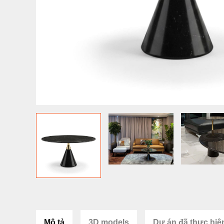
Mô tả
3D models
Dự án đã thực hiệ