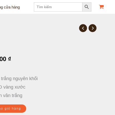
Search Button
Search
ng cửa hàng
for:
Giá
hiện
tại
500
₫
00 ₫.
là:
7.692.500 ₫.
 trắng nguyên khối
VD vàng xước
n vân trắng
ào giỏ hàng