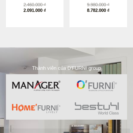
2.460.000
₫
9.980.000
₫
2.091.000
₫
8.782.000
₫
Thành viên của D'FURNI group