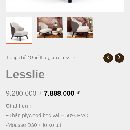
Lesslie
Trang chủ
/
Ghế thư giãn
/ Lesslie
Giá
Giá
số
Lesslie
gốc
hiện
lượng
là:
tại
9.280.000
₫
7.888.000
₫
9.280.000 ₫.
là:
Chất liêu :
7.888.000 ₫.
–
Thân plywood bọc vải + 50% PVC
-Mousse D30 + lò xo túi