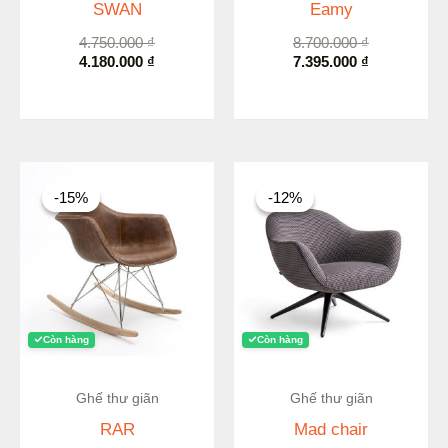
SWAN
Eamy
4.750.000
₫
8.700.000
₫
4.180.000
₫
7.395.000
₫
Giá
Giá
Giá
Giá
gốc
hiện
gốc
hiện
-15%
-15%
-12%
-12%
là:
tại
là:
tại
2.460.000 ₫.
là:
9.980.000 ₫.
là:
2.091.000 ₫.
8.782.000 ₫.
Còn hàng
Còn hàng
Ghế thư giãn
Ghế thư giãn
RAR
Mad chair