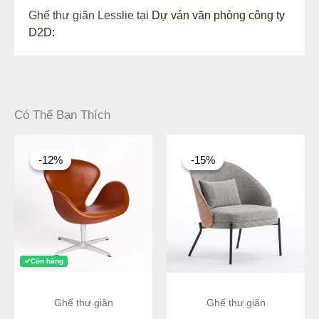
Ghế thư giãn Lesslie tại
Dự ván văn phòng công ty
D2D:
Có Thể Bạn Thích
Giá
Giá
Giá
Giá
gốc
hiện
gốc
hiện
-12%
-12%
-15%
-15%
là:
tại
là:
tại
4.750.000 ₫.
là:
8.700.000 ₫.
là:
4.180.000 ₫.
7.395.000 ₫.
Còn hàng
Ghế thư giãn
Ghế thư giãn