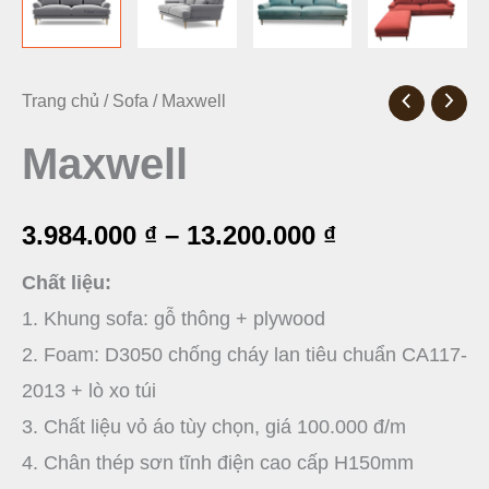
Maxwell
Trang chủ
/
Sofa
/ Maxwell
Khoảng
số
Maxwell
giá:
lượng
từ
3.984.000
₫
–
13.200.000
₫
3.984.000 ₫
Chất liệu:
đến
1. Khung sofa: gỗ thông + plywood
13.200.000 ₫
2. Foam: D3050 chống cháy lan tiêu chuẩn CA117-
2013 + lò xo túi
3. Chất liệu vỏ áo tùy chọn, giá 100.000 đ/m
4. Chân thép sơn tĩnh điện cao cấp H150mm