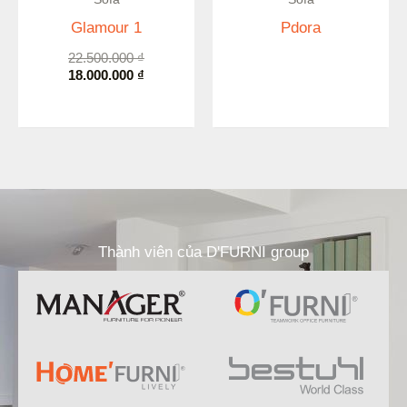
Glamour 1
Pdora
22.500.000
₫
18.000.000
₫
Thành viên của D'FURNI group