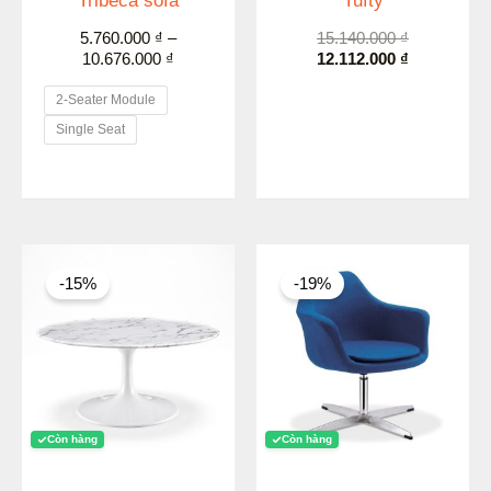
Tribeca sofa
Tufty
5.760.000
₫
–
15.140.000
₫
10.676.000
₫
12.112.000
₫
2-Seater Module
Single Seat
Giá
Giá
Giá
Giá
gốc
hiện
gốc
hiện
-15%
-19%
là:
tại
là:
tại
5.990.000 ₫.
là:
5.550.000 ₫.
là:
5.092.000 ₫.
4.484.000 ₫.
Còn hàng
Còn hàng