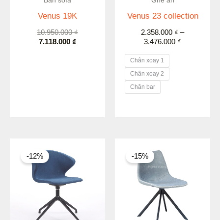
Bàn sofa
Ghế ăn
Venus 19K
Venus 23 collection
10.950.000
₫
2.358.000
₫
–
7.118.000
₫
3.476.000
₫
Chân xoay 1
Chân xoay 2
Chân bar
Giá
Giá
Khoảng
gốc
hiện
giá:
-12%
-15%
là:
tại
từ
4.830.000 ₫.
là:
2.032.000 ₫
4.250.000 ₫.
đến
2.210.000 ₫