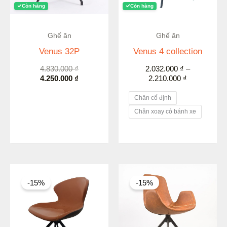
Còn hàng
Còn hàng
Ghế ăn
Ghế ăn
Venus 32P
Venus 4 collection
4.830.000
₫
2.032.000
₫
–
4.250.000
₫
2.210.000
₫
Chân cố định
Chân xoay có bánh xe
Giá
Giá
Giá
Giá
gốc
hiện
gốc
hiện
-15%
-15%
là:
tại
là:
tại
2.610.000 ₫.
là:
2.800.000 ₫.
là:
2.219.000 ₫.
2.380.000 ₫.