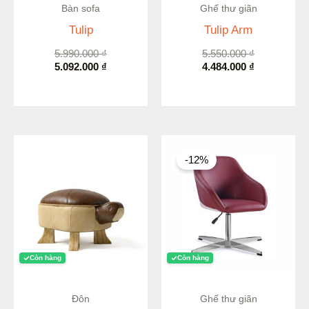
Bàn sofa
Ghế thư giãn
Tulip
Tulip Arm
5.990.000
₫
5.550.000
₫
5.092.000
₫
4.484.000
₫
Giá
Giá
gốc
hiện
-12%
là:
tại
5.964.000 ₫.
là:
5.248.000 ₫.
Còn hàng
Còn hàng
Đôn
Ghế thư giãn