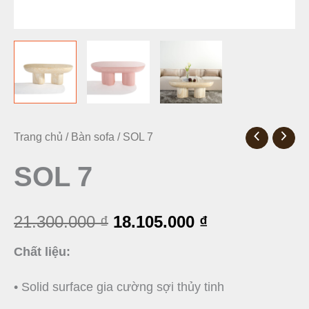
SOL
Trang chủ
/
Bàn sofa
/ SOL 7
Giá
Giá
7
SOL 7
gốc
hiện
số
là:
tại
lượng
21.300.000
₫
18.105.000
₫
21.300.000 ₫.
là:
Chất liệu:
18.105.000 ₫.
• Solid surface gia cường sợi thủy tinh