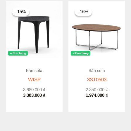
Giá
Giá
Giá
Giá
gốc
hiện
gốc
hiện
-15%
-15%
-16%
-16%
là:
tại
là:
tại
3.980.000 ₫.
là:
2.350.000 ₫.
là:
3.383.000 ₫.
1.974.000 ₫.
Còn hàng
Còn hàng
Bàn sofa
Bàn sofa
WISP
3ST0503
3.980.000
₫
2.350.000
₫
3.383.000
₫
1.974.000
₫