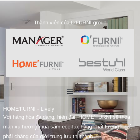
Thành viên của D'FURNI group
HOME'FURNI - Lively
Với hàng hóa đa dạng, hiện đại, HOME’FURNI sẽ thỏa
mãn xu hướng mua sắm eco-lux hàng chất lượng – giá
phải chăng của giới trung lưu thị thành