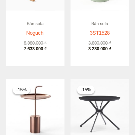
Còn hàng
Còn hàng
Bàn sofa
Bàn sofa
Noguchi
3ST1528
8.980.000
₫
3.800.000
₫
7.633.000
₫
3.230.000
₫
Giá
Giá
Giá
Giá
gốc
hiện
gốc
hiện
-15%
-15%
-15%
-15%
là:
tại
là:
tại
5.240.000 ₫.
là:
4.980.000 ₫.
là:
4.454.000 ₫.
4.233.000 ₫.