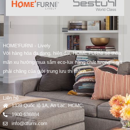
HOME'FURNI - Lively
Với hàng hóa đa dạng, hiện đại, HOME’FURNI sẽ thỏa
mãn xu hướng mua sắm eco-lux hàng chất lượng – giá
phải chăng của giới trung lưu thị thành
Liên hệ
1339 Quốc lộ 1A, An Lạc, HCMC.
1900 636884
info@dfurni.com