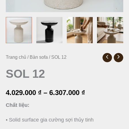
SOL
Trang chủ
/
Bàn sofa
/ SOL 12
Khoảng
12
SOL 12
giá:
số
từ
lượng
4.029.000
₫
–
6.307.000
₫
4.029.000 ₫
Chất liệu:
đến
• Solid surface gia cường sợi thủy tinh
6.307.000 ₫