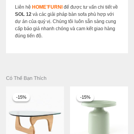
Liên hệ
HOME’FURNI
để được tư vấn chi tiết về
SOL 12
và các giải pháp bàn sofa phù hợp với
dự án của quý vị. Chúng tôi luôn sẵn sàng cung
cấp báo giá nhanh chóng và cam kết giao hàng
đúng tiến độ.
Có Thể Bạn Thích
Giá
Giá
Giá
Giá
gốc
hiện
gốc
hiện
-15%
-15%
-15%
-15%
là:
tại
là:
tại
8.980.000 ₫.
là:
3.800.000 ₫.
là:
7.633.000 ₫.
3.230.000 ₫.