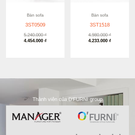
Còn hàng
Còn hàng
Bàn sofa
Bàn sofa
3ST0509
3ST1518
5.240.000
₫
4.980.000
₫
4.454.000
₫
4.233.000
₫
Thành viên của D'FURNI group