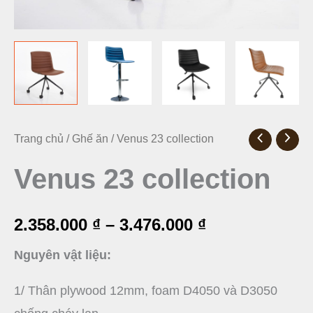
Venus
Trang chủ
/
Ghế ăn
/ Venus 23 collection
Khoảng
23
Venus 23 collection
giá:
collection
từ
số
2.358.000
₫
–
3.476.000
₫
lượng
2.358.000 ₫
Nguyên vật liệu:
đến
1/ Thân plywood 12mm, foam D4050 và D3050
3.476.000 ₫