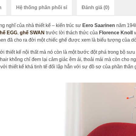
n
Hệ thống phân phối sỉ
Đánh giá (0)
g nghĩ của nhà thiết kế – kiến trúc sư
Eero Saarinen
năm 194
hế EGG
,
ghế SWAN
trước lời thách thức của
Florence Knoll
en đã cho ra đời một chiếc ghế được xem là biểu tượng của dòng
ới thiết kế nội thất mà nó còn là một bước đột phá trong bộ sư
hair không chỉ đem lại cảm giác êm ái, thoải mái mà còn cho n
 thiết kế khá tinh tế đối lập hẳn với sự đồ sợ của phần thân g