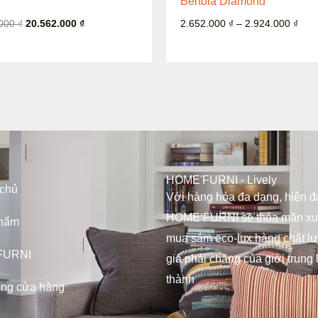
Bertoia Diamond
.000
₫
20.562.000
₫
2.652.000
₫
–
2.924.000
₫
HOME'FURNI - Lively
 chủ
Với hàng hóa đa dạng, hiện đạ
HOME’FURNI sẽ thỏa mãn x
hẩm
mua sắm eco-lux hàng chất l
FURNI
giá phải chăng của giới trung 
thành
ống cửa hàng