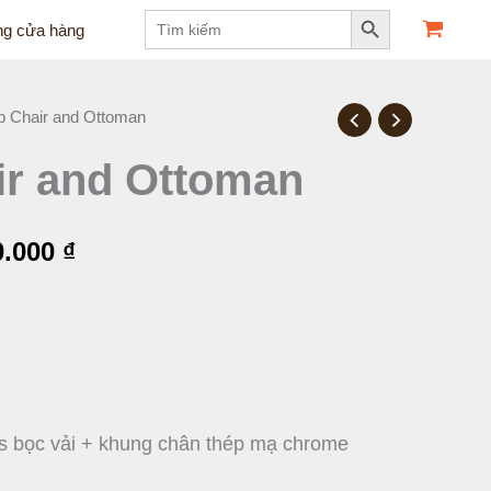
Search Button
Search
ng cửa hàng
for:
 Chair and Ottoman
Giá
r and Ottoman
hiện
tại
0.000
₫
.000 ₫.
là:
13.320.000 ₫.
ass bọc vải + khung chân thép mạ chrome