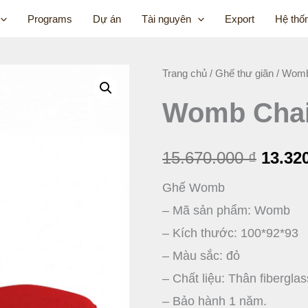
Programs
Dự án
Tài nguyên
Export
Hệ thố
Womb
Trang chủ
/
Ghế thư giãn
/ Womb
Giá
Chair
Womb Chai
gốc
and
Ottoman
là:
số
15.670.000
₫
13.32
15.670
lượng
Ghế Womb
– Mã sản phẩm: Womb
– Kích thước: 100*92*93
– Màu sắc: đỏ
– Chất liệu: Thân fibergl
– Bảo hành 1 năm.