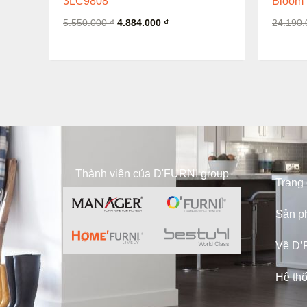
3LC9808
Bloom
5.550.000
₫
4.884.000
₫
24.190
Thành viên của D'FURNI group
Trang
Sản p
Về D’
Hệ th