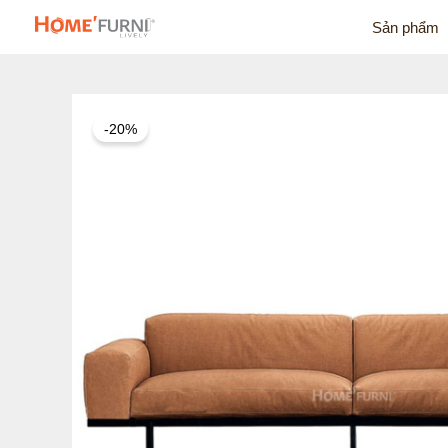
Nhảy
Sản phẩm
tới
nội
dung
-20%