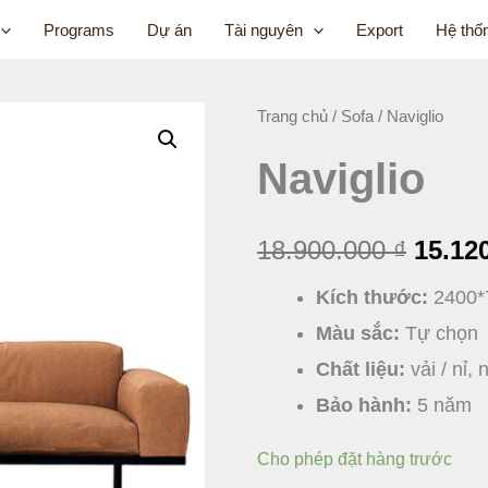
Programs
Dự án
Tài nguyên
Export
Hệ thố
Naviglio
Trang chủ
/
Sofa
/ Naviglio
Giá
số
Naviglio
gốc
lượng
là:
18.900.000
₫
15.12
18.900
Kích thước:
2400*
Màu sắc:
Tự chọn
Chất liệu:
vải / nỉ,
Bảo hành:
5 năm
Cho phép đặt hàng trước