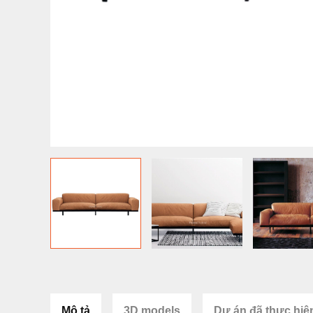
Mô tả
3D models
Dự án đã thực hiệ