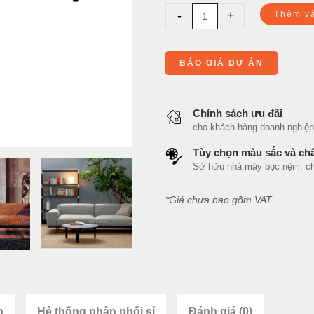
-
+
Thêm v
BÁO GIÁ DỰ ÁN
Chính sách ưu đãi
cho khách hàng doanh nghiệp, n
Tùy chọn màu sắc và chấ
Sở hữu nhà máy bọc nệm, cho 
*Giá chưa bao gồm VAT
n
Hệ thống phân phối sỉ
Đánh giá (0)