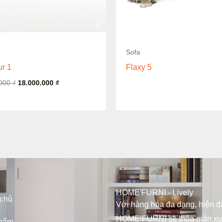
Sofa
r 1
Flaxy 5
.000
₫
18.000.000
₫
HOME'FURNI - Lively
 chủ
Với hàng hóa đa dạng, hiện đạ
HOME’FURNI sẽ thỏa mãn x
hẩm