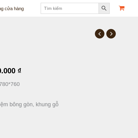
Search Button
Search
ng cửa hàng
for:
Giá
hiện
tại
0.000
₫
.000 ₫.
là:
780*760
15.120.000 ₫.
 nệm bông gòn, khung gỗ