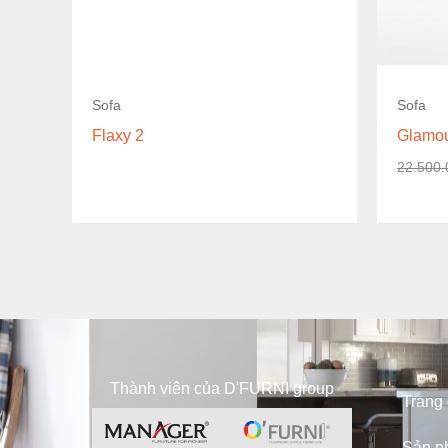
Sofa
Sofa
Flaxy 2
Glamou
22.500
Thành viên của D'FURNI group
Trang
Sản p