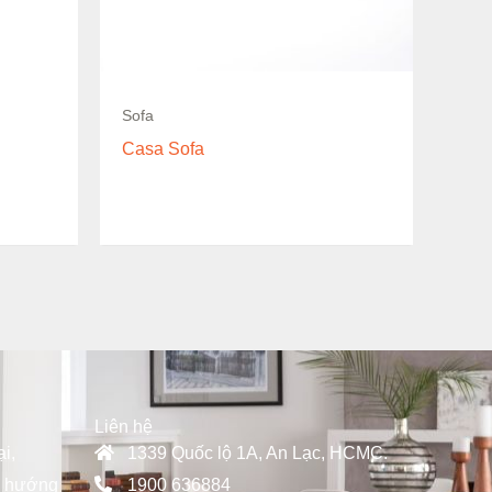
Sofa
Casa Sofa
Liên hệ
i,
1339 Quốc lộ 1A, An Lạc, HCMC.
u hướng
1900 636884