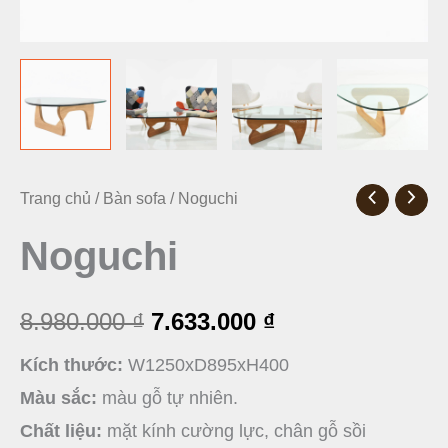
Noguchi
Trang chủ
/
Bàn sofa
/ Noguchi
Giá
Giá
số
Noguchi
gốc
hiện
lượng
là:
tại
8.980.000
₫
7.633.000
₫
8.980.000 ₫.
là:
Kích thước:
W1250xD895xH400
7.633.000 ₫.
Màu sắc:
màu gỗ tự nhiên.
Chất liệu:
mặt kính cường lực, chân gỗ sồi