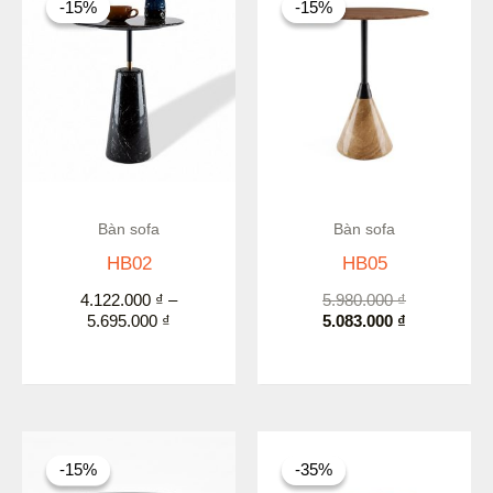
-15%
-15%
-15%
-15%
từ
là:
tại
4.122.000 ₫
5.980.000 ₫.
là:
đến
5.083.000 ₫.
5.695.000 ₫
Bàn sofa
Bàn sofa
HB02
HB05
4.122.000
₫
–
5.980.000
₫
5.695.000
₫
5.083.000
₫
Giá
Giá
Giá
Giá
gốc
hiện
gốc
hiện
-15%
-15%
-35%
-35%
là:
tại
là:
tại