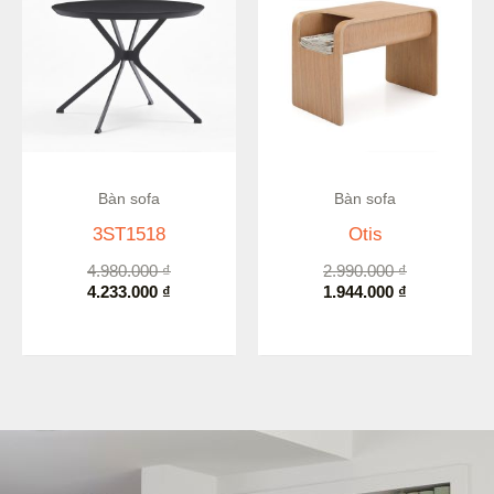
4.980.000 ₫.
là:
2.990.000 ₫.
là:
4.233.000 ₫.
1.944.000 ₫.
Còn hàng
Còn hàng
Bàn sofa
Bàn sofa
3ST1518
Otis
4.980.000
₫
2.990.000
₫
4.233.000
₫
1.944.000
₫