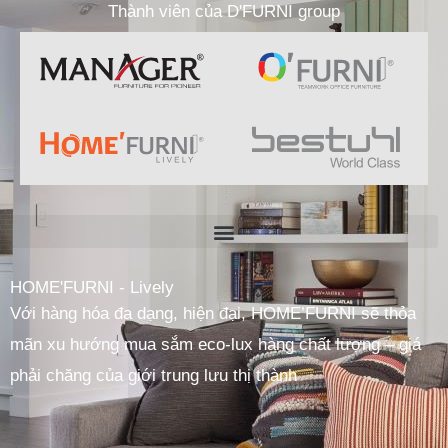
Thành viên của D'FURNI group
HOME'FURNI - Lively
Với hàng hóa đa dạng, hiện đại, HOME’FURNI sẽ thỏa
mãn xu hướng mua sắm eco-lux hàng chất lượng – giá
phải chăng của giới trung lưu thị thành