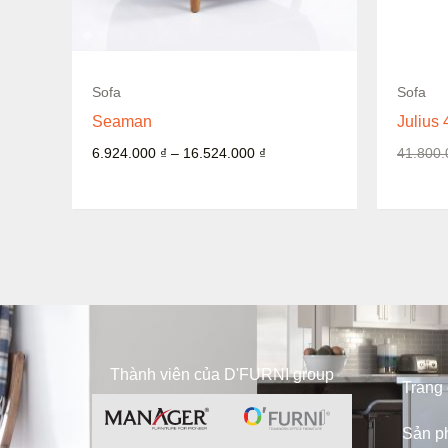
Còn hàng
Sofa
Sofa
Seaman
Julius 
6.924.000
₫
–
16.524.000
₫
41.800
Thành viên của D'FURNI group
Trang
Sản p