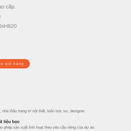
ao cấp.
0
0xH820
ào giỏ hàng
hà thầu trang trí nội thất, kiến trúc sư, designer.
t liệu bọc
phép sản xuất linh hoạt theo yêu cầu riêng của dự án.