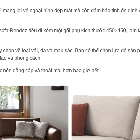
ang lại vẻ ngoại hình đẹp mắt mà còn đảm bảo tính ổn định và
ếc sofa Rendez đều đi kèm một gối phụ kích thước 450×450, là
y chọn về loại vải, da và màu sắc. Bạn có thể chọn lựa để sản
đáo và phong cách.
ở nên đẳng cấp và thoải mái hơn bao giờ hết.