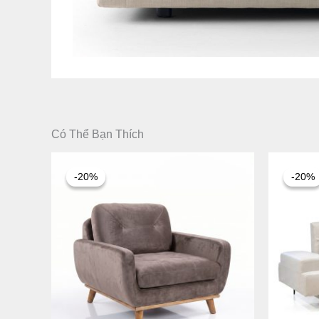
Có Thể Bạn Thích
Khoảng
giá:
-20%
-20%
-20%
-20%
từ
6.924.000 ₫
đến
16.524.000 ₫