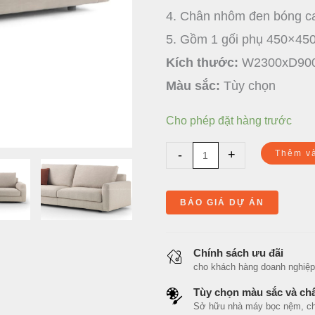
4. Chân nhôm đen bóng c
5. Gồm 1 gối phụ 450×45
Kích thước:
W2300xD90
Màu sắc:
Tùy chọn
Cho phép đặt hàng trước
-
+
Thêm v
BÁO GIÁ DỰ ÁN
Chính sách ưu đãi
cho khách hàng doanh nghiệp, n
Tùy chọn màu sắc và chấ
Sở hữu nhà máy bọc nệm, cho 