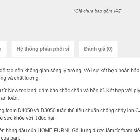
*Giá chưa bao gồm VAT
n
Hệ thống phân phối sỉ
Đánh giá (0)
i để tạo nên không gian sống lý tưởng. Với sự kết hợp hoàn hảo 
ng và chất lượng.
ừ Newzealand, đảm bảo chắc chắn và bền bỉ. Kết hợp với plyw
 an toàn.
ụng foam D4050 và D3050 tuân thủ tiêu chuẩn chống cháy lan C
 sức khỏe với ít độc hại.
 tiên hàng đầu của HOME’FURNI. Gối lưng được làm từ foam siêu
 của bạn.