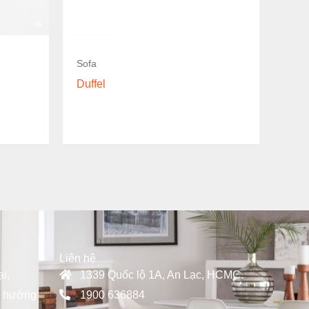
Còn hàng
Sofa
Duffel
Liên hệ
i,
1339 Quốc lộ 1A, An Lạc, HCMC.
u hướng
1900 636884