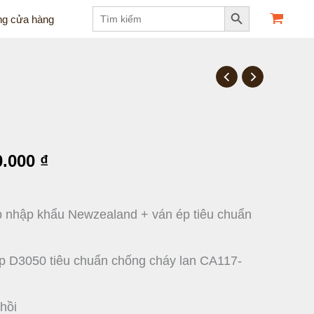
Search Button
Search
ng cửa hàng
for:
Giá
hiện
tại
0.000
₫
.000 ₫.
là:
14.800.000 ₫.
p nhập khẩu Newzealand + ván ép tiêu chuẩn
p D3050 tiêu chuẩn chống cháy lan CA117-
hồi