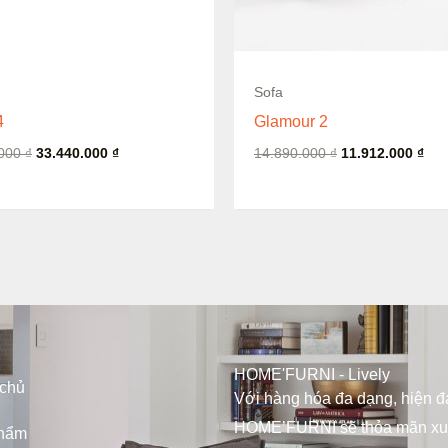
Còn hàng
Sofa
4
Glamour 2
.000
₫
33.440.000
₫
14.890.000
₫
11.912.000
₫
HOME'FURNI - Lively
 chủ
Với hàng hóa đa dạng, hiện đạ
HOME’FURNI sẽ thỏa mãn x
hẩm