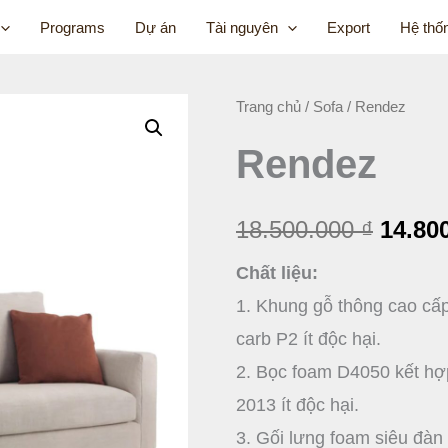
Programs
Dự án
Tài nguyên
Export
Hệ thố
Rendez
Trang chủ
/
Sofa
/ Rendez
Giá
số
Rendez
gốc
lượng
là:
18.500.000
₫
14.80
18.500
Chất liệu:
1. Khung gỗ thông cao cấ
carb P2 ít độc hại.
2. Bọc foam D4050 kết hợ
2013 ít độc hại.
3. Gối lưng foam siêu đàn 